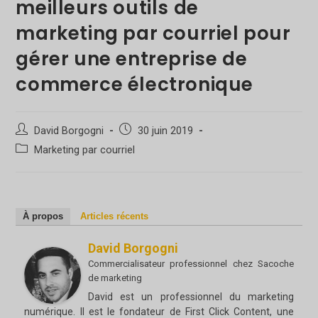
meilleurs outils de
marketing par courriel pour
gérer une entreprise de
commerce électronique
Auteur/autrice
Poste
David Borgogni
30 juin 2019
de
publié
Catégorie
Marketing par courriel
la
:
de
publication :
poste
:
À propos
Articles récents
David Borgogni
Commercialisateur professionnel
chez
Sacoche
de marketing
David est un professionnel du marketing
numérique. Il est le fondateur de First Click Content, une