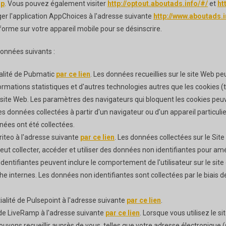
sp
. Vous pouvez également visiter
http://optout.aboutads.info/#/
et
ht
rger l'application AppChoices à l'adresse suivante
http://www.aboutads.
forme sur votre appareil mobile pour se désinscrire.
données suivants :
ialité de Pubmatic
par ce lien
. Les données recueillies sur le site Web p
ormations statistiques et d'autres technologies autres que les cookies (
ce site Web. Les paramètres des navigateurs qui bloquent les cookies peu
 données collectées à partir d'un navigateur ou d'un appareil particulie
nnées ont été collectées.
Criteo à l'adresse suivante
par ce lien
. Les données collectées sur le Sit
eut collecter, accéder et utiliser des données non identifiantes pour amé
tifiantes peuvent inclure le comportement de l'utilisateur sur le site e
he internes. Les données non identifiantes sont collectées par le biais d
ialité de Pulsepoint à l'adresse suivante
par ce lien
.
 de LiveRamp à l'adresse suivante
par ce lien
. Lorsque vous utilisez le 
uvons recueillir auprès de vous, telles que votre adresse électronique