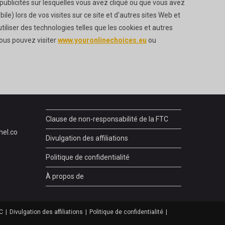
es publicités sur lesquelles vous avez cliqué ou que vous avez
bile) lors de vos visites sur ce site et d'autres sites Web et
tiliser des technologies telles que les cookies et autres
 vous pouvez visiter
www.youronlinechoices.eu
ou
Clause de non-responsabilité de la FTC
hel.co
Divulgation des affiliations
Politique de confidentialité
À propos de
TC
Divulgation des affiliations
Politique de confidentialité