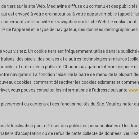
 de tiers sur le site Web. Mediavine diffuse du contenu et des publicités lo
te qui est envoyé à votre ordinateur ou à votre appareil mobile (appelé "a
oncernant votre activité de navigation sur le site Web. Le cookie peut co
 IP de l'appareil et le type de navigateur, des données démographiques et,
e vous visitez. Un cookie tiers est fréquemment utilisé dans la publici
 balises, des pixels, des balises et d'autres technologies similaires (coll
pour cibler et optimiser la publicité. Chaque navigateur Internet dispose d
e votre navigateur. La fonction "aide" de la barre de menu de la plupar
uveaux cookies, comment désactiver les cookies existants et comment v
ctiver, vous pouvez consulter les informations à l'adresse suivante
www.
r pleinement du contenu et des fonctionnalités du Site. Veuillez noter que
ns de localisation pour diffuser des publicités personnalisées et les tr
atière d'acceptation ou de refus de cette collecte de données, veuillez 