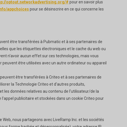
tp://optout.networkadvertising.org/#
pour en savoir plus
info/appchoices
pour se désinscrire en ce qui concerne les
euvent être transférées à Pubmatic et à ses partenaires de
telles que les étiquettes électroniques et le cache du web ou
vent n'avoir aucun effet sur ces technologies, mais vous
r peuvent être utilisées avec un autre ordinateur ou appareil
e peuvent être transférées à Criteo et à ses partenaires de
liorer la Technologie Criteo et d'autres produits,
t les données relatives au contenu de l'utilisateur/de la
e l'appel publicitaire et stockées dans un cookie Criteo pour
site Web, nous partageons avec LiveRamp Inc. et les sociétés
 (sous forme hachée et dépersonnalisée), votre adresse IP