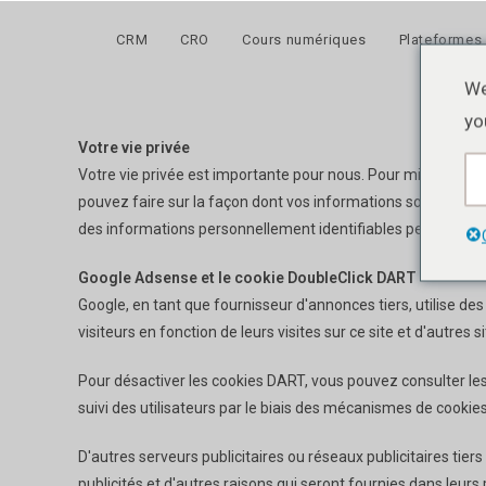
Skip
to
CRM
CRO
Cours numériques
Plateformes
content
We
yo
Votre vie privée
Votre vie privée est importante pour nous. Pour mieux protég
pouvez faire sur la façon dont vos informations sont collecté
des informations personnellement identifiables peuvent ê
Google Adsense et le cookie DoubleClick DART
Google, en tant que fournisseur d'annonces tiers, utilise de
visiteurs en fonction de leurs visites sur ce site et d'autres si
Pour désactiver les cookies DART, vous pouvez consulter les
suivi des utilisateurs par le biais des mécanismes de cooki
D'autres serveurs publicitaires ou réseaux publicitaires tiers
publicités et d'autres raisons qui seront fournies dans leurs