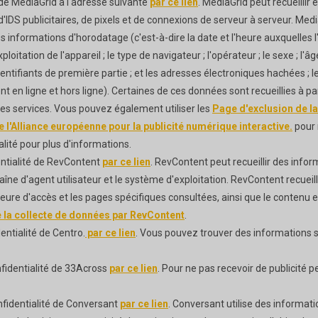
 de MediaGrid à l'adresse suivante
par ce lien
. MediaGrid peut recueillir 
es, d'IDS publicitaires, de pixels et de connexions de serveur à serveur. 
es informations d'horodatage (c'est-à-dire la date et l'heure auxquelles l'uti
ploitation de l'appareil ; le type de navigateur ; l'opérateur ; le sexe ; l'
entifiants de première partie ; et les adresses électroniques hachées ; l
 ligne et hors ligne). Certaines de ces données sont recueillies à part
ses services. Vous pouvez également utiliser les
Page d'exclusion de la
 l'Alliance européenne pour la publicité numérique interactive.
pour r
alité pour plus d'informations.
entialité de RevContent
par ce lien
. RevContent peut recueillir des info
a chaîne d'agent utilisateur et le système d'exploitation. RevContent recu
 l'heure d'accès et les pages spécifiques consultées, ainsi que le contenu 
e la collecte de données par RevContent
.
entialité de Centro.
par ce lien
. Vous pouvez trouver des informations su
nfidentialité de 33Across
par ce lien
. Pour ne pas recevoir de publicité pe
nfidentialité de Conversant
par ce lien
. Conversant utilise des informati