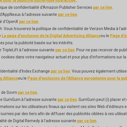
 pour la publicité numérique interactive.
.
ique de confidentialité d'Amazon Publisher Services
par ce lien
.
é d'AppNexus à l'adresse suivante
par ce lien
.
ité d'OpenX
par ce lien
.
Vous trouverez la politique de confidentialité de Verizon Media à l'ad
e
La page d'exclusion de la Digital Advertising Alliance
ou le
Page d'ex
ies pour la publicité basée sur les intérêts.
e TripleLift à l'adresse suivante
par ce lien
. Pour ne pas recevoir de publ
 de cookies dans votre navigateur actuel et pour plus d'informations sur la 
fidentialité d'Index Exchange
par ce lien
. Vous pouvez également utilise
g Alliance
ou le
Page d'exclusion de l'Alliance européenne pour la pub
té de Sovrn
par ce lien
.
 de GumGum à l'adresse suivante
par ce lien
. GumGum peut (i) placer et u
ations sur les utilisateurs finaux qui visitent ces sites Web d'éditeurs et 
ournies par des tiers afin de diffuser des publicités ciblées à ces utilisa
alité de Digital Remedy à l'adresse suivante
par ce lien
.