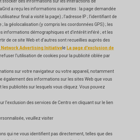
et stocker des informations sur les interactions de
MediaGrid a reçu les informations suivantes : la page demandée
lisateur final a visité la page) ; l'adresse IP ; l'identifiant de
âge ; la géolocalisation (y compris les coordonnées GPS) ; les
es informations démographiques et d'intérêt inféré ; et les
ir de ce site Web et d'autres sont recueillies auprès des
 Network Advertising Initiative
le
La page d'exclusion de
efuser l'utilisation de cookies pour la publicité ciblée par
rmations sur votre navigateur ou votre appareil, notamment
eille également des informations sur les sites Web que vous
et les publicités sur lesquels vous cliquez. Vous pouvez
r l'exclusion des services de Centro en cliquant sur le lien
rsonnalisée, veuillez visiter
ons qui ne vous identifient pas directement, telles que des