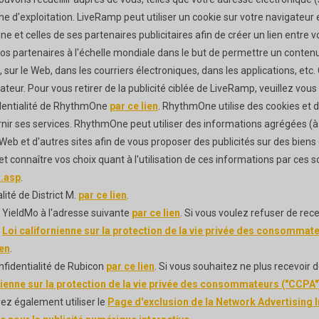
e d'exploitation. LiveRamp peut utiliser un cookie sur votre navigateur
e et celles de ses partenaires publicitaires afin de créer un lien entre
s partenaires à l'échelle mondiale dans le but de permettre un contenu 
 sur le Web, dans les courriers électroniques, dans les applications, etc.
ur. Pour vous retirer de la publicité ciblée de LiveRamp, veuillez vous r
identialité de RhythmOne
par ce lien
. RhythmOne utilise des cookies et de
urnir ses services. RhythmOne peut utiliser des informations agrégées (à
eb et d'autres sites afin de vous proposer des publicités sur des biens 
t connaître vos choix quant à l'utilisation de ces informations par ces s
t.asp
.
lité de District M.
par ce lien
.
e YieldMo à l'adresse suivante
par ce lien
. Si vous voulez refuser de rec
u
Loi californienne sur la protection de la vie privée des consommat
ien
.
nfidentialité de Rubicon
par ce lien
. Si vous souhaitez ne plus recevoir d
nienne sur la protection de la vie privée des consommateurs ("CCPA"
ez également utiliser le
Page d'exclusion de la Network Advertising In