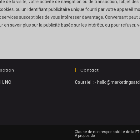
te de la visite, votre activité de navigation ou de transaction, l'objet d
 cookies, ou un identifiant publicitaire unique fourni par votre appareil mo
 et services susceptibles de vous intéresser davantage. Conversant peut u
r en savoir plus sur la publicité basée sur les intérêts, ou pour refuser,
isation
Contact
ll, NC
Courriel :
-
hello@marketingsatc
Clause de non-responsabilité de la F
À propos de