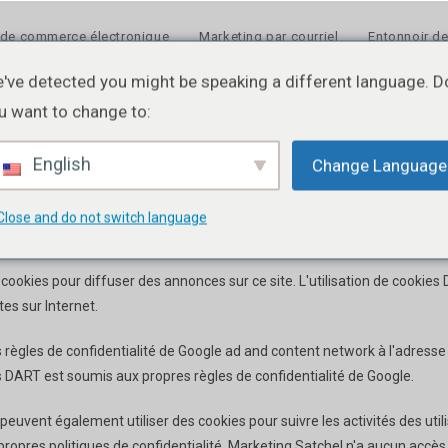
 de commerce électronique
Marketing par courriel
Entonnoir de
've detected you might be speaking a different language. D
u want to change to:
er votre vie privée, nous fournissons cet avis expliquant nos pratiques 
English
Change Language
es et utilisées. Pour que cet avis soit facile à trouver, nous le mettons 
tre demandées.
Close and do not switch language
s cookies pour diffuser des annonces sur ce site. L'utilisation de cooki
tes sur Internet.
 règles de confidentialité de Google ad and content network à l'adress
es DART est soumis aux propres règles de confidentialité de Google.
 peuvent également utiliser des cookies pour suivre les activités des util
 propres politiques de confidentialité, Marketing Satchel n'a aucun accès