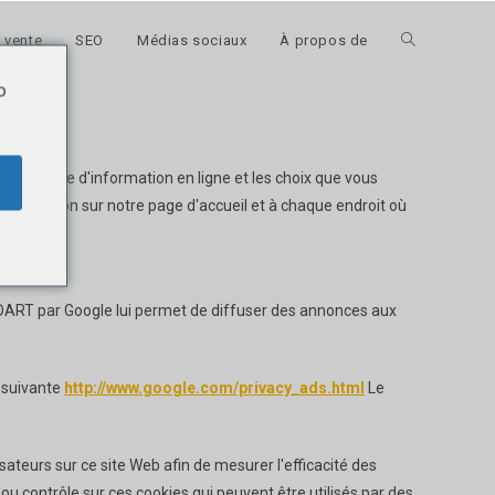
 vente
SEO
Médias sociaux
À propos de
Toggle
o
website
en matière d'information en ligne et les choix que vous
search
à disposition sur notre page d'accueil et à chaque endroit où
es DART par Google lui permet de diffuser des annonces aux
e suivante
http://www.google.com/privacy_ads.html
Le
isateurs sur ce site Web afin de mesurer l'efficacité des
 ou contrôle sur ces cookies qui peuvent être utilisés par des