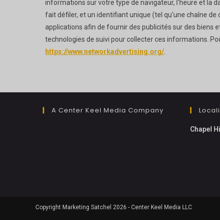
informations sur votre type de navigateur, l'heure et la da
fait défiler, et un identifiant unique (tel qu'une chaîne de
applications afin de fournir des publicités sur des biens
technologies de suivi pour collecter ces informations. Pou
https://www.networkadvertising.org/
.
A Center Keel Media Company
Local
Chapel Hi
Copyright Marketing Satchel 2026 - Center Keel Media LLC