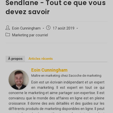
Sendlane - Tout ce que vous
devez savoir
Auteur/autrice
Poste
Eoin Cunningham
17 août 2019
de
publié
Catégorie
Marketing par courriel
la
:
de
publication :
poste
:
À propos
Articles récents
Eoin Cunningham
Maître en marketing
chez
Sacoche de marketing
Eoin est un écrivain indépendant et un expert
en marketing. Il est expert en tout ce qui
concerne le marketing et aime partager son expertise. Il est
convaincu que le monde des affaires en ligne est en pleine
croissance. Il donne des avis détaillés et des guides sur les
différents produits de marketing disponibles en ligne. Il peut