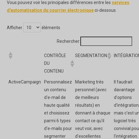
Vous pouvez voir les principales différences entre les
services
d'automatisation du courrier électronique
ci-dessous.
Afficher
éléments
Rechercher:
CONTRÔLE
SEGMENTATION
INTÉGRATIO
DU
CONTENU
ActiveCampaign
Personnalisez
Marketing très
Il faudrait
un contenu
personnel (avec
davantage
d'e-mail de
de meilleurs
d'options
haute qualité
résultats) en
d'intégration
et choisissez
donnant à chaque
mais c'est u
parmi 6 types
contact ce qu'il
logiciel très
d'e-mails pour
veut voir, avec
convivial pou
segmenter
d'excellentes
l'intégration.