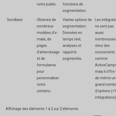
votre public.
fonctions de
segmentation.
Sendlane
Obtenez de
Vastes options de
Les intégrat
nombreux
segmentation.
ne sont pas
modèles d'e-
Données en
aussi
mails, de
temps réel,
nombreuses
pages
analyses et
chez des
d'atterrissage
rapports
concurrents
et de
segmentés.
comme
formulaires
ActiveCampa
pour
mais il offre
personnaliser
de même un
votre
grand nomb
contenu.
d'options (+
intégrations)
Affichage des éléments 1 à 2 sur 2 éléments