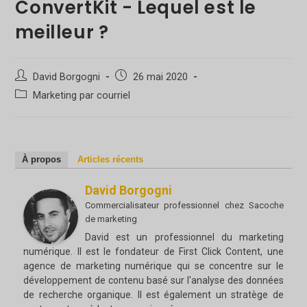
ConvertKit - Lequel est le
meilleur ?
Auteur/autrice
Poste
David Borgogni
26 mai 2020
de
publié
Catégorie
Marketing par courriel
la
:
de
publication :
poste
:
À propos
Articles récents
David Borgogni
Commercialisateur professionnel
chez
Sacoche
de marketing
David est un professionnel du marketing
numérique. Il est le fondateur de First Click Content, une
agence de marketing numérique qui se concentre sur le
développement de contenu basé sur l'analyse des données
de recherche organique. Il est également un stratège de