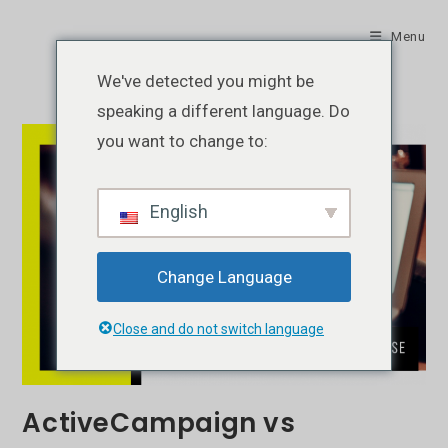
Skip
to
Menu
content
We've detected you might be
speaking a different language. Do
you want to change to:
English
Change Language
Close and do not switch language
ActiveCampaign vs