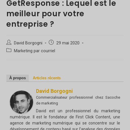
GetResponse : Lequel est le
meilleur pour votre
entreprise ?
Auteur/autrice
Poste
David Borgogni
29 mai 2020
de
publié
Catégorie
Marketing par courriel
la
:
de
publication :
poste
:
À propos
Articles récents
David Borgogni
Commercialisateur professionnel
chez
Sacoche
de marketing
David est un professionnel du marketing
numérique. Il est le fondateur de First Click Content, une
agence de marketing numérique qui se concentre sur le
développement de contenu basé sur l'analyse des données