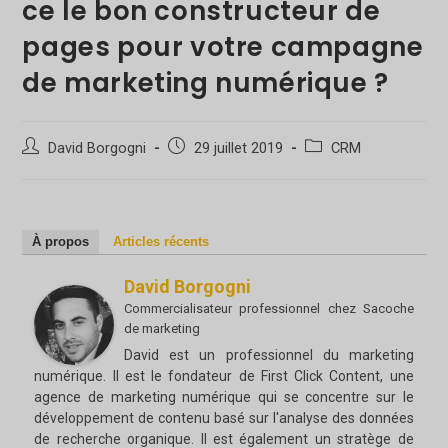
ce le bon constructeur de
pages pour votre campagne
de marketing numérique ?
Auteur/autrice
Poste
Catégorie
David Borgogni
29 juillet 2019
CRM
de
publié
de
la
:
poste
publication :
:
À propos
Articles récents
David Borgogni
Commercialisateur professionnel
chez
Sacoche
de marketing
David est un professionnel du marketing
numérique. Il est le fondateur de First Click Content, une
agence de marketing numérique qui se concentre sur le
développement de contenu basé sur l'analyse des données
de recherche organique. Il est également un stratège de