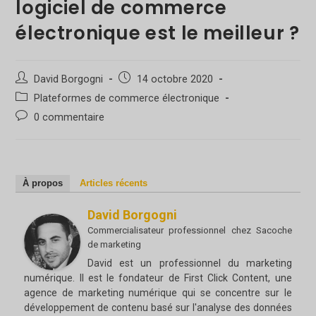
logiciel de commerce
électronique est le meilleur ?
Auteur/autrice
Poste
David Borgogni
14 octobre 2020
de
publié
Catégorie
Plateformes de commerce électronique
la
:
de
Poster
0 commentaire
publication :
poste
des
:
commentaires
:
À propos
Articles récents
David Borgogni
Commercialisateur professionnel
chez
Sacoche
de marketing
David est un professionnel du marketing
numérique. Il est le fondateur de First Click Content, une
agence de marketing numérique qui se concentre sur le
développement de contenu basé sur l'analyse des données