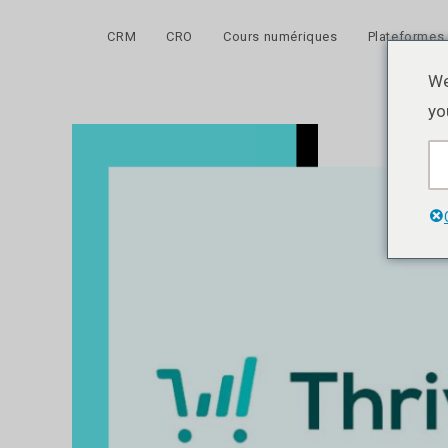
Skip
to
CRM
CRO
Cours numériques
Plateformes
content
We
yo