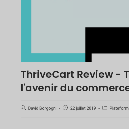
ThriveCart Review - T
l'avenir du commerce
Auteur/autrice
Poste
Catégorie
David Borgogni
22 juillet 2019
Plateform
de
publié
de
la
:
poste
publication :
: