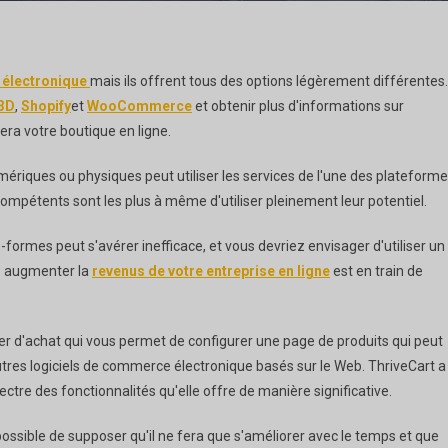
 électronique
mais ils offrent tous des options légèrement différentes.
 3D
,
Shopify
et
WooCommerce
et obtenir plus d'informations sur
era votre boutique en ligne.
riques ou physiques peut utiliser les services de l'une des plateform
ompétents sont les plus à même d'utiliser pleinement leur potentiel.
-formes peut s'avérer inefficace, et vous devriez envisager d'utiliser un
z augmenter la
revenus de votre entreprise en ligne
est en train de
er d'achat qui vous permet de configurer une page de produits qui peut
tres logiciels de commerce électronique basés sur le Web. ThriveCart a
pectre des fonctionnalités qu'elle offre de manière significative.
possible de supposer qu'il ne fera que s'améliorer avec le temps et que