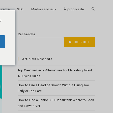
 vente
SEO
Médias sociaux
À propos de
Toggle
o
website
Recherche
RECHERCHE
search
Articles Récents
Top Creative Circle Alternatives for Marketing Talent:
A Buyer’s Guide
How to Hire a Head of Growth Without Hiring Too
Early or Too Late
How to Find a Senior SEO Consultant: Where to Look
and How to Vet