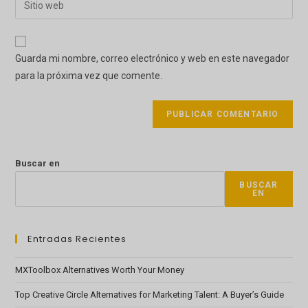
de
de
la
usuario
correo
URL
para
electrónico
de
comentar
Guarda mi nombre, correo electrónico y web en este navegador
para
tu
para la próxima vez que comente.
comentar
web
(opcional)
Buscar en
BUSCAR
EN
Entradas Recientes
MXToolbox Alternatives Worth Your Money
Top Creative Circle Alternatives for Marketing Talent: A Buyer’s Guide