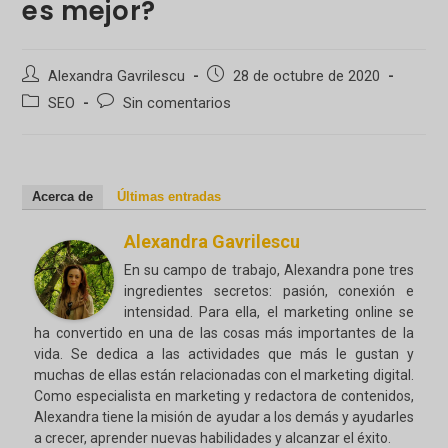
es mejor?
Autor
Publicación
Alexandra Gavrilescu
28 de octubre de 2020
de
de
Categoría
Comentarios
SEO
Sin comentarios
la
la
de
de
entrada:
entrada:
la
la
entrada:
entrada:
Acerca de
Últimas entradas
Alexandra Gavrilescu
En su campo de trabajo, Alexandra pone tres
ingredientes secretos: pasión, conexión e
intensidad. Para ella, el marketing online se
ha convertido en una de las cosas más importantes de la
vida. Se dedica a las actividades que más le gustan y
muchas de ellas están relacionadas con el marketing digital.
Como especialista en marketing y redactora de contenidos,
Alexandra tiene la misión de ayudar a los demás y ayudarles
a crecer, aprender nuevas habilidades y alcanzar el éxito.