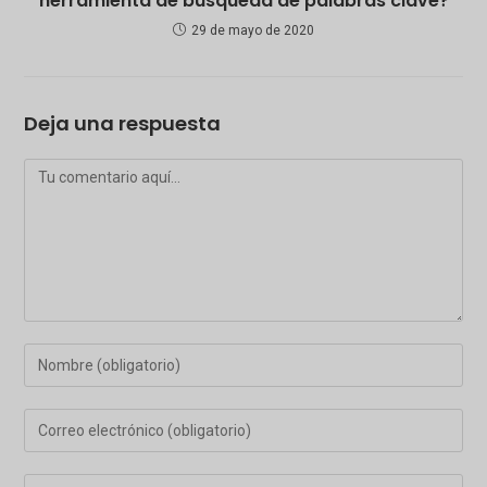
herramienta de búsqueda de palabras clave?
29 de mayo de 2020
Deja una respuesta
Comentario
Introduce
tu
nombre
Introduce
o
tu
nombre
dirección
Introduce