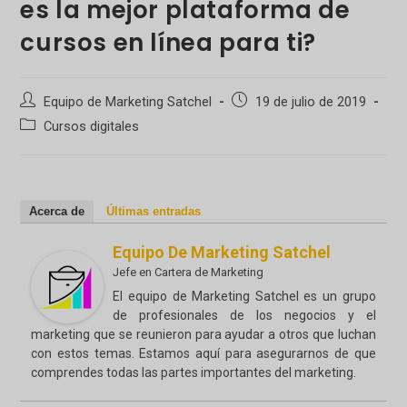
es la mejor plataforma de
cursos en línea para ti?
Autor
Publicación
Equipo de Marketing Satchel
19 de julio de 2019
de
de
Categoría
Cursos digitales
la
la
de
entrada:
entrada:
la
entrada:
Acerca de
Últimas entradas
Equipo De Marketing Satchel
Jefe
en
Cartera de Marketing
El equipo de Marketing Satchel es un grupo
de profesionales de los negocios y el
marketing que se reunieron para ayudar a otros que luchan
con estos temas. Estamos aquí para asegurarnos de que
comprendes todas las partes importantes del marketing.