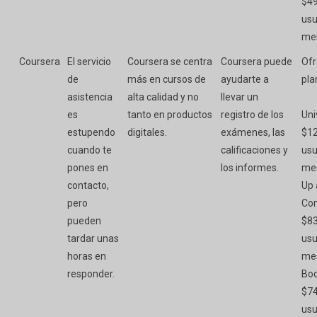
$49
usu
me
Coursera
El servicio
Coursera se centra
Coursera puede
Ofr
de
más en cursos de
ayudarte a
pla
asistencia
alta calidad y no
llevar un
es
tanto en productos
registro de los
Uni
estupendo
digitales.
exámenes, las
$12
cuando te
calificaciones y
usu
pones en
los informes.
me
contacto,
Up
pero
Co
pueden
$83
tardar unas
usu
horas en
me
responder.
Boo
$74
usu