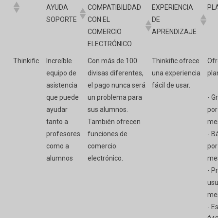
AYUDA
COMPATIBILIDAD
EXPERIENCIA
PL
SOPORTE
CON EL
DE
COMERCIO
APRENDIZAJE
ELECTRÓNICO
Thinkific
Increíble
Con más de 100
Thinkific ofrece
Ofr
equipo de
divisas diferentes,
una experiencia
pla
asistencia
el pago nunca será
fácil de usar.
que puede
un problema para
- G
ayudar
sus alumnos.
por
tanto a
También ofrecen
me
profesores
funciones de
- B
como a
comercio
por
alumnos
electrónico.
me
- P
usu
me
- E