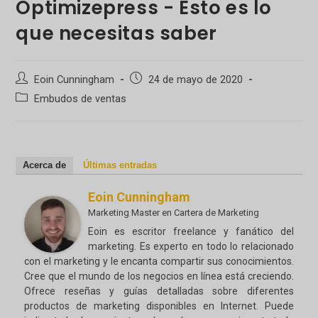
Optimizepress - Esto es lo
que necesitas saber
Autor
Publicación
Eoin Cunningham
24 de mayo de 2020
de
de
Categoría
Embudos de ventas
la
la
de
entrada:
entrada:
la
entrada:
Acerca de
Últimas entradas
Eoin Cunningham
Marketing Master
en
Cartera de Marketing
Eoin es escritor freelance y fanático del
marketing. Es experto en todo lo relacionado
con el marketing y le encanta compartir sus conocimientos.
Cree que el mundo de los negocios en línea está creciendo.
Ofrece reseñas y guías detalladas sobre diferentes
productos de marketing disponibles en Internet. Puede