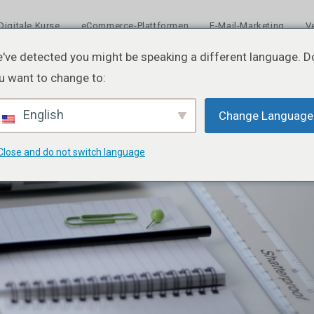
Digitale Kurse
eCommerce-Plattformen
E-Mail-Marketing
V
've detected you might be speaking a different language. D
u want to change to:
English
Change Language
Close and do not switch language