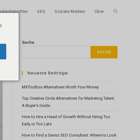
erkaufstrichter
SEO
Soziale Medien
Über
Suche
o
auf
Suche
SUCHE
der
Neueste Beiträge
Website
MXToolbox Alternatives Worth Your Money
Top Creative Circle Alternatives for Marketing Talent:
umschalten
A Buyer’s Guide
How to Hire a Head of Growth Without Hiring Too
Early or Too Late
How to Find a Senior SEO Consultant: Where to Look