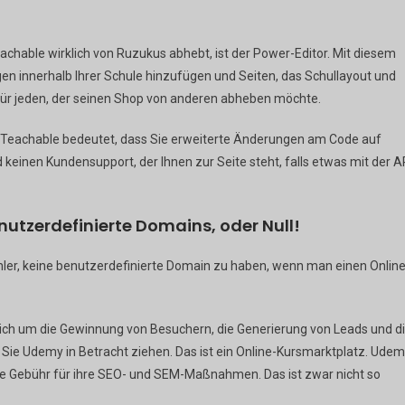
achable wirklich von Ruzukus abhebt, ist der Power-Editor. Mit diesem
en innerhalb Ihrer Schule hinzufügen und Seiten, das Schullayout und
g für jeden, der seinen Shop von anderen abheben möchte.
 Teachable bedeutet, dass Sie erweiterte Änderungen am Code auf
einen Kundensupport, der Ihnen zur Seite steht, falls etwas mit der A
enutzerdefinierte Domains, oder Null!
ehler, keine benutzerdefinierte Domain zu haben, wenn man einen Online
sich um die Gewinnung von Besuchern, die Generierung von Leads und d
ie Udemy in Betracht ziehen. Das ist ein Online-Kursmarktplatz. Ude
ine Gebühr für ihre SEO- und SEM-Maßnahmen. Das ist zwar nicht so