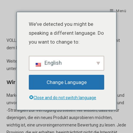
Zum
Inhalt
Menü
springen
We've detected you might be
speaking a different language. Do
VOLLSTÄNDIGE OFFENLEGUNG: Wir verdienen etwas Geld mit
you want to change to:
dem Betrieb dieses Blogs.
Weitere Informationen zu den FTC-Richtlinien finden Sie
English
unter
https://www.ftc.gov/
Wir überprüfen
Change Language
Marketing Satchel ist bestrebt, Ihnen ehrliche, durchdachte und
Close and do not switch language
unvoreingenommene Bewertungen vieler Marketing-Tools und
-Strategien zur Verfügung zu stellen. Wir wissen, dass es für
diejenigen, die ein neues Produkt ausprobieren möchten,
wichtig ist, eine unvoreingenommene Bewertung zu lesen. Jede
Provision, die wir erhalten, beeinträchtigt nicht die Integrität