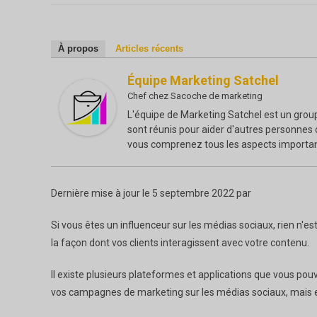
la
:
pos
publication :
:
À propos
Articles récents
Équipe Marketing Satchel
Chef
chez
Sacoche de marketing
L'équipe de Marketing Satchel est un grou
sont réunis pour aider d'autres personnes
vous comprenez tous les aspects importan
Dernière mise à jour le 5 septembre 2022 par
Si vous êtes un influenceur sur les médias sociaux, rien n'
la façon dont vos clients interagissent avec votre contenu.
Il existe plusieurs plateformes et applications que vous pou
vos campagnes de marketing sur les médias sociaux, mais el