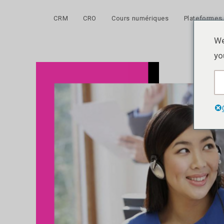
Skip
to
CRM
CRO
Cours numériques
Plateformes
content
We
yo