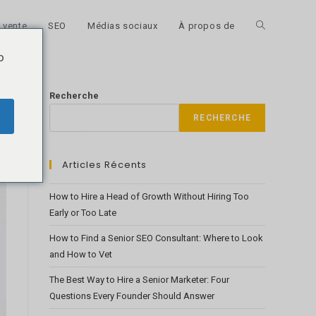
 vente
SEO
Médias sociaux
À propos de
Toggle
o
website
Recherche
RECHERCHE
search
Articles Récents
How to Hire a Head of Growth Without Hiring Too
Early or Too Late
How to Find a Senior SEO Consultant: Where to Look
and How to Vet
The Best Way to Hire a Senior Marketer: Four
Questions Every Founder Should Answer