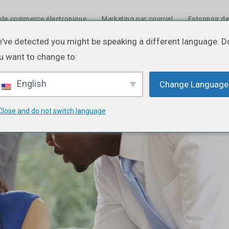
 de commerce électronique
Marketing par courriel
Entonnoir de
've detected you might be speaking a different language. D
u want to change to:
English
Change Language
Close and do not switch language