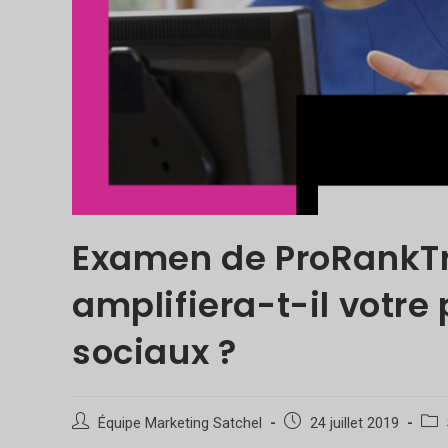
Examen de ProRankTra
amplifiera-t-il votre
sociaux ?
Auteur/autrice
Poste
Caté
Équipe Marketing Satchel
24 juillet 2019
de
publié
de