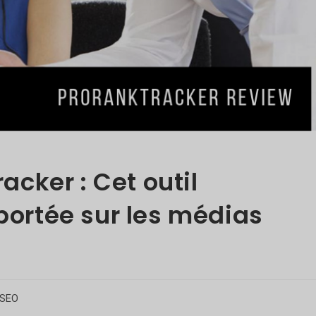
cker : Cet outil
 portée sur les médias
gorie
SEO